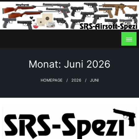
Skip
to
content
SRS – Airsoft – Spezi
Monat:
Juni 2026
HOMEPAGE
2026
JUNI