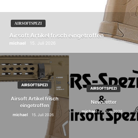
AIRSOFTSPEZI
Airsoft Artikel frisch eingetroffen
michael
15. Juli 2026
AIRSOFTSPEZI
AIRSOFTSPEZI
Airsoft Artikel frisch
Newsletter
eingetroffen
michael
3. Juni 2026
michael
15. Juli 2026