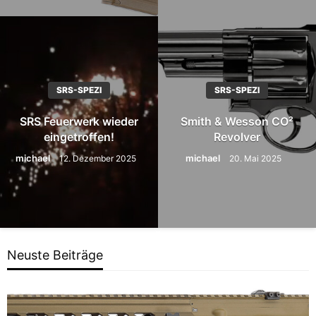
SRS-SPEZI
SRS-SPEZI
SRS Feuerwerk wieder
Smith & Wesson CO²
eingetroffen!
Revolver
michael
michael
12. Dezember 2025
20. Mai 2025
Neuste Beiträge